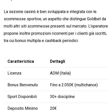
La sezione casinò è ben sviluppata e integrata con le
scommesse sportive, un aspetto che distingue Goldbet da
molti altri siti scommesse presenti sul mercato. L’operatore
propone inoltre promozioni ricorrenti per i clienti già iscritti,
tra cui bonus multipla e cashback periodici.
Caratteristica
Dettagli
Licenza
ADM (Italia)
Bonus Benvenuto
Fino a 2.050€ (multichance)
Sport Disponibili
30+ discipline
Deposito Minimo
20€