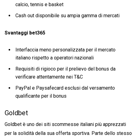
calcio, tennis e basket
Cash out disponibile su ampia gamma di mercati
Svantaggi bet365
Interfaccia meno personalizzata per il mercato
italiano rispetto a operatori nazionali
Requisiti di rigioco per il prelievo del bonus da
verificare attentamente nei T&C
PayPal e Paysafecard esclusi dal versamento
qualificante per il bonus
Goldbet
Goldbet è uno dei siti scommesse italiani più apprezzati
per la solidità della sua offerta sportiva. Parte dello stesso