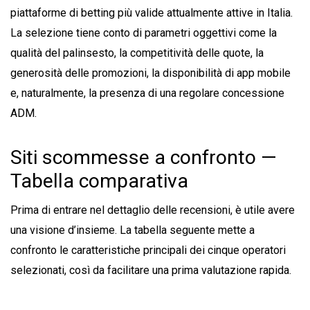
piattaforme di betting più valide attualmente attive in Italia.
La selezione tiene conto di parametri oggettivi come la
qualità del palinsesto, la competitività delle quote, la
generosità delle promozioni, la disponibilità di app mobile
e, naturalmente, la presenza di una regolare concessione
ADM.
Siti scommesse a confronto —
Tabella comparativa
Prima di entrare nel dettaglio delle recensioni, è utile avere
una visione d’insieme. La tabella seguente mette a
confronto le caratteristiche principali dei cinque operatori
selezionati, così da facilitare una prima valutazione rapida.