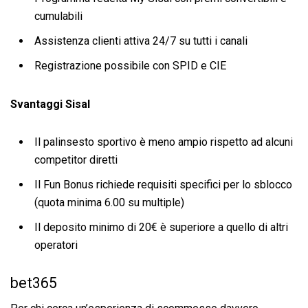
cumulabili
Assistenza clienti attiva 24/7 su tutti i canali
Registrazione possibile con SPID e CIE
Svantaggi Sisal
Il palinsesto sportivo è meno ampio rispetto ad alcuni
competitor diretti
Il Fun Bonus richiede requisiti specifici per lo sblocco
(quota minima 6.00 su multiple)
Il deposito minimo di 20€ è superiore a quello di altri
operatori
bet365