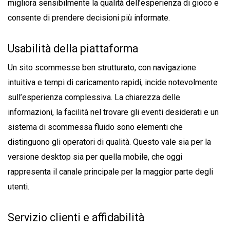
migliora sensibilmente la qualità dell’esperienza di gioco e
consente di prendere decisioni più informate.
Usabilità della piattaforma
Un sito scommesse ben strutturato, con navigazione
intuitiva e tempi di caricamento rapidi, incide notevolmente
sull’esperienza complessiva. La chiarezza delle
informazioni, la facilità nel trovare gli eventi desiderati e un
sistema di scommessa fluido sono elementi che
distinguono gli operatori di qualità. Questo vale sia per la
versione desktop sia per quella mobile, che oggi
rappresenta il canale principale per la maggior parte degli
utenti.
Servizio clienti e affidabilità