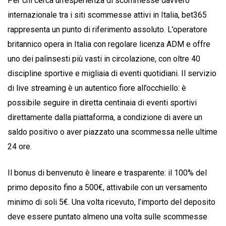
Per chi cerca un’esperienza di scommesse davvero
internazionale tra i siti scommesse attivi in Italia, bet365
rappresenta un punto di riferimento assoluto. L’operatore
britannico opera in Italia con regolare licenza ADM e offre
uno dei palinsesti più vasti in circolazione, con oltre 40
discipline sportive e migliaia di eventi quotidiani. Il servizio
di live streaming è un autentico fiore all’occhiello: è
possibile seguire in diretta centinaia di eventi sportivi
direttamente dalla piattaforma, a condizione di avere un
saldo positivo o aver piazzato una scommessa nelle ultime
24 ore.
Il bonus di benvenuto è lineare e trasparente: il 100% del
primo deposito fino a 500€, attivabile con un versamento
minimo di soli 5€. Una volta ricevuto, l’importo del deposito
deve essere puntato almeno una volta sulle scommesse